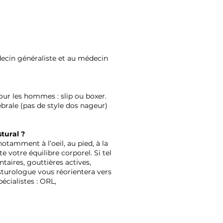
édecin généraliste et au médecin
our les hommes : slip ou boxer.
brale (pas de style dos nageur)
tural ?
tamment à l’oeil, au pied, à la
e votre équilibre corporel. Si tel
taires, gouttières actives,
sturologue vous réorientera vers
cialistes : ORL,