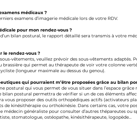
d’examens médicaux ?
derniers examens d’imagerie médicale lors de votre RDV.
 médicale pour mon rendez-vous ?
s d’un bilan postural, le rapport détaillé sera transmis à votre m
r le rendez-vous ?
n sous-vêtements, veuillez prévoir des sous-vêtements adaptés. P
 brassière qui permet au thérapeute de voir votre colonne verté
 cycliste (longueur maximale au dessus du genou).
apeutiques qui pourraient m’être proposées grâce au bilan pos
e postural qui vous permet de vous situer dans l’espace grâce no
re bilan postural permettra de vérifier si un de ces éléments affect
ra vous proposer des outils orthopédiques actifs (activateurs plan
s de kinésithérapie ou orthokinésie. Dans certains cas, votre po
e médecin généraliste pour consulter d’autres thépareutes ou spé
tiste, stomatologue, ostéopathe, kinésithérapeute, logopède…