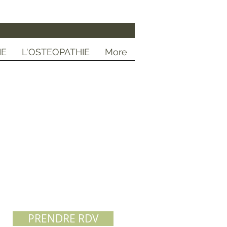
IE
L'OSTEOPATHIE
More
Consultations :
le lundi de 10h20 à 19h,
 mercredi et jeudi de 8h20 à 19h,
et le vendredi de 8h20 à 12h
PRENDRE RDV