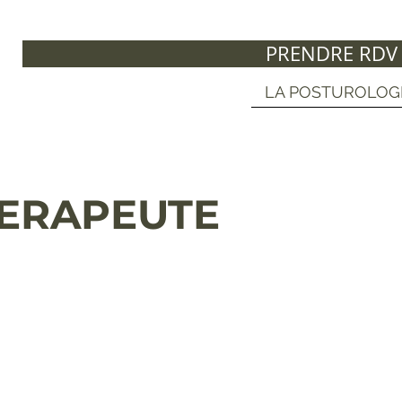
PRENDRE RDV
LA POSTUROLOG
ERAPEUTE
David Leroy
les mardi
Ostéopathe D.O
Orthokinésiste - Posturologue
0477 66 73 69